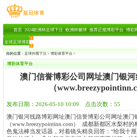
首页
2024欧洲杯足球下注
欧洲杯赌球
推荐正规博彩平台
博彩
全球足球博彩推荐
博彩体育平台
你的位置：
足球外围下注
>
博彩体育平台
>
博彩体育平台
澳门信誉博彩公司网址澳门银河
（www.breezypointinn
发布日期：2026-05-10 10:09 点击次数：55
澳门银河线路博彩网址澳门信誉博彩公司网址澳门
（www.breezypointinn.com） 成都新都区水
色鬼法棒当发话器，对着镜头精良回答：“给我十厘