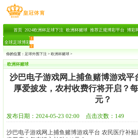
首页
2024欧洲杯足球下注
欧洲杯赌球
推荐正规博彩平台
博彩
全球足球博彩推荐
博彩体育平台
你的位置：
足球外围下注
>
欧洲杯赌球
>
欧洲杯赌球
沙巴电子游戏网上捕鱼赌博游戏平
厚爱披发，农村收费行将开启？每
元？
发布日期：2024-05-23 02:00 点击次数：149
沙巴电子游戏网上捕鱼赌博游戏平台 农民医疗补