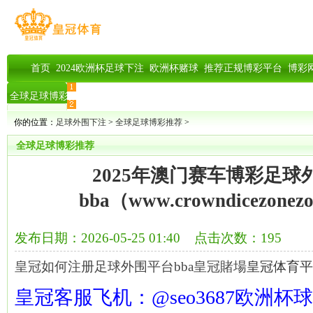
首页
2024欧洲杯足球下注
欧洲杯赌球
推荐正规博彩平台
博彩
全球足球博彩推荐
博彩体育平台
你的位置：
足球外围下注
>
全球足球博彩推荐
>
全球足球博彩推荐
2025年澳门赛车博彩足球
bba（www.crowndicezonez
发布日期：2026-05-25 01:40 点击次数：195
皇冠如何注册足球外围平台bba皇冠賭場
皇冠体育平
皇冠客服飞机：@seo3687欧洲杯