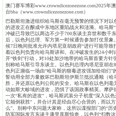
澳门赛车博彩www.crowndicezonezone.com2
台bba（www.crowndicezonezone.com）
巴勒斯坦激进组织哈马斯在毫无预警的情况下对以色
的进攻正在酿成中东地区重陷战火和涟漪。哈马斯“
冲破已导致巴以两边不少于700东谈主弃世和数千
后，以色列总理、军方第一时候通告参加打仗景象
候7日晚间批准允许内塔尼亚胡政府“进行可能导致
着以色列负责向哈马斯讲和。在冲破发生的24小时
开“铁剑”行动，对10处加沙地带的哈马斯首要方
别称哈马斯引导东谈主。以色列总理内塔尼亚胡在
色列正濒临一场由“哈马斯的狠毒进攻强加给咱们”
誓动用全部力量败坏巴勒斯坦伊斯兰抵抗通顺（哈
胜，并还原以色列公民的安全。哈马斯在以色列毫
动如斯大畛域的进攻，恐惧了该国政事精英。摩萨
一次“私有的进攻”，哈马斯武装分子初度“深入以色
它颠倒获胜”，并合计其是经由尽心合营的，而以方
么”。别称中东问题大家称，这所以谍报部门的“历
防军国际发言东谈主康里库斯惊奇，以色列“扫数这