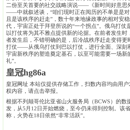
二份至关首要的社交战略演说——《新时间好意思
——中就叙述谈，“咱们现时正在阅历的不单是是
且是该秩序的赶走”，数十年来地缘政事的相对安
代，宇宙正处于拜登所说的“一个拐点”。俄乌打仗
以打仗将为其不雅点提供新的论据。在前者发生时
者发生后，不错明确的是，后冷战秩序赶走变得更
打仗——从俄乌打仗到巴以打仗，进行全面、深刻
宇宙新秩序的塑造奠定基石，以至可能需要一场新
礼”。
皇冠hg86a
皇冠网址
本站仅提供存储工作，扫数内容均由用户
权内容，请点击举报。
根据不列颠哥伦比亚省山火服务局（BCWS）的数
发，从5月12日开始燃烧，至今仍未得到控制。该
称，火势在18日依然“非常活跃”。