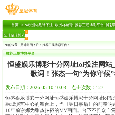
首页
2024欧洲杯足球下注
欧洲杯赌球
推荐正规博彩平台
博彩
全球足球博彩推荐
博彩体育平台
你的位置：
足球外围下注
>
推荐正规博彩平台
>
推荐正规博彩平台
恒盛娱乐博彩十分网址lol投注网站
歌词！张杰一句“为你守候
发布日期：2026-05-10 10:03 点击次数：127
恒盛娱乐博彩十分网址恒盛娱乐博彩十分网址lol投注
融城演艺中心的舞台上，当《翌日事后》的前奏响
16年前谢娜为张杰拍摄的MV画面。台下不雅众自