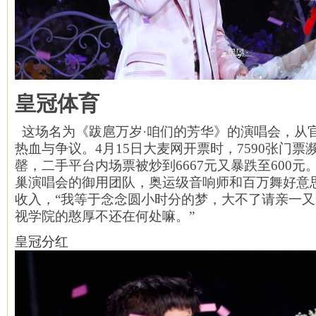
皇冠体育
这场名为《跋扈万岁·咱们的芳华》的演唱会，从官
热血与争议。4月15日大麦网开票时，7590张门票濒
罄，二手平台内场票被炒到6667元又暴跌至600
巢演唱会的御用团队，奥运级音响师和百万舞好意思
收入，“我等于念念圆小时分的梦，大不了请亲一
视学院的憨厚不还在何处嘛。”
皇冠分红